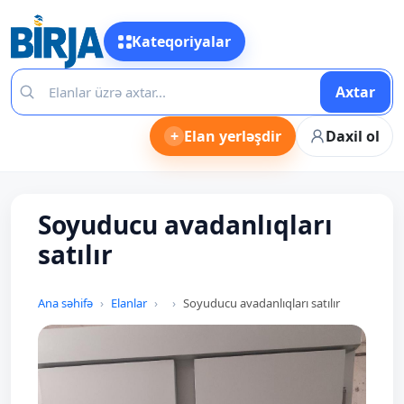
Kateqoriyalar
Axtar
+
Elan yerləşdir
Daxil ol
Soyuducu avadanlıqları
satılır
Ana səhifə
Elanlar
Soyuducu avadanlıqları satılır