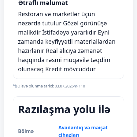
Ətraflı məlumat
Restoran və marketlər üçün
nəzərdə tutulur Gözəl görünüşə
malikdir İstifadəyə yararlıdır Eyni
zamanda keyfiyyətli materiallardan
hazırlanır Real alıcıya zəmanət
haqqında rəsmi müqavilə təqdim
olunacaq Kredit mövcuddur
Əlavə olunma tarixi: 03.07.2026
110
Razılaşma yolu ilə
Avadanlıq və məişət
Bölmə
cihazları