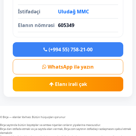
İstifadəçi
Uludağ MMC
Elanın nömrəsi
605349
(+994 55) 758-21-00
WhatsApp ilə yazın
Elanı irəli çək
© Birja — elanlar lövhəsi. Bütün hüquqları qorunur
Birja saytında bütün loqotiplər və əmtəə nişanları onların yiyələrinə məxsusdur.
Birja-dan istifadə etmək və ya saytda elan vermək, Birja.com saytının istifadəçi razılaşmasını qəbul etmək
deməkdir.