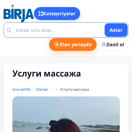
Kateqoriyalar
Axtar
+
Elan yerləşdir
Daxil ol
Услуги массажа
Ana səhifə
Elanlar
Услуги массажа