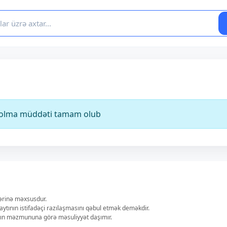
ə olma müddəti tamam olub
lərinə məxsusdur.
aytının istifadəçi razılaşmasını qəbul etmək deməkdir.
ların məzmununa görə məsuliyyət daşımır.