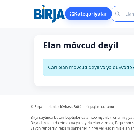
Kateqoriyalar
Elan mövcud deyil
Cari elan mövcud deyil və ya qüvvəd
© Birja — elanlar lövhəsi. Bütün hüquqları qorunur
Birja saytında bütün loqotiplər və əmtəə nişanları onların yiyə
Birja-dan istifadə etmək və ya saytda elan vermək, Birja.com s
Saytın rəhbərliyi reklam bannerlərinin və yerləşdirilmiş elan