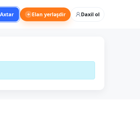
Axtar
+
Elan yerləşdir
Daxil ol