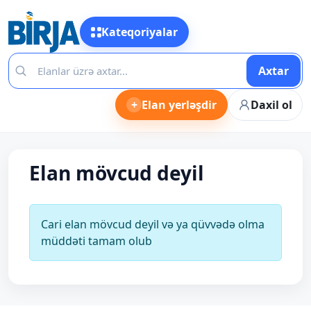
Kateqoriyalar
Axtar
+
Elan yerləşdir
Daxil ol
Elan mövcud deyil
Cari elan mövcud deyil və ya qüvvədə olma
müddəti tamam olub