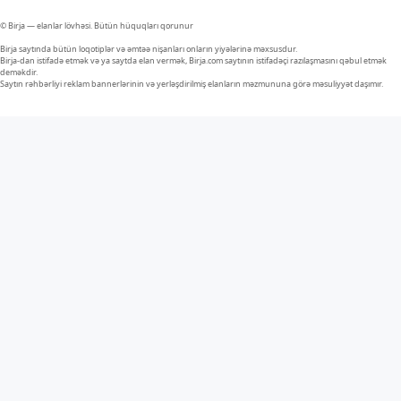
© Birja — elanlar lövhəsi. Bütün hüquqları qorunur
Birja saytında bütün loqotiplər və əmtəə nişanları onların yiyələrinə məxsusdur.
Birja-dan istifadə etmək və ya saytda elan vermək, Birja.com saytının istifadəçi razılaşmasını qəbul etmək
deməkdir.
Saytın rəhbərliyi reklam bannerlərinin və yerləşdirilmiş elanların məzmununa görə məsuliyyət daşımır.