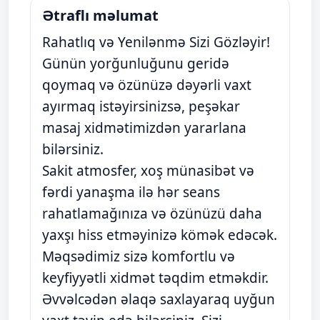
Ətraflı məlumat
Rahatlıq və Yenilənmə Sizi Gözləyir!
Günün yorğunluğunu geridə
qoymaq və özünüzə dəyərli vaxt
ayırmaq istəyirsinizsə, peşəkar
masaj xidmətimizdən yararlana
bilərsiniz.
Sakit atmosfer, xoş münasibət və
fərdi yanaşma ilə hər seans
rahatlamağınıza və özünüzü daha
yaxşı hiss etməyinizə kömək edəcək.
Məqsədimiz sizə komfortlu və
keyfiyyətli xidmət təqdim etməkdir.
Əvvəlcədən əlaqə saxlayaraq uyğun