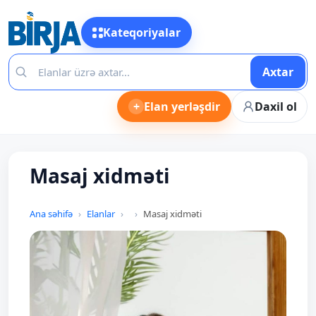
Kateqoriyalar
Axtar
+
Elan yerləşdir
Daxil ol
Masaj xidməti
Ana səhifə
Elanlar
Masaj xidməti