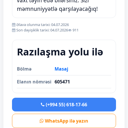
vaxt təyin edə bilərsiniz. Sizi
məmnuniyyətlə qarşılayacağıq!
Əlavə olunma tarixi: 04.07.2026
Son dəyişiklik tarixi: 04.07.2026
911
Razılaşma yolu ilə
Bölmə
Masaj
Elanın nömrəsi
605471
(+994 55) 618-17-66
WhatsApp ilə yazın