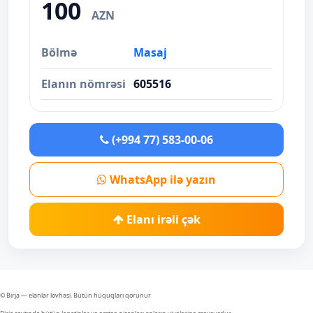
100
AZN
Bölmə
Masaj
Elanın nömrəsi
605516
(+994 77) 583-00-06
WhatsApp ilə yazın
Elanı irəli çək
© Birja — elanlar lövhəsi. Bütün hüquqları qorunur