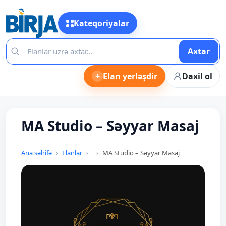
Kateqoriyalar
Axtar
+
Elan yerləşdir
Daxil ol
MA Studio – Səyyar Masaj
Ana səhifə
Elanlar
MA Studio – Səyyar Masaj