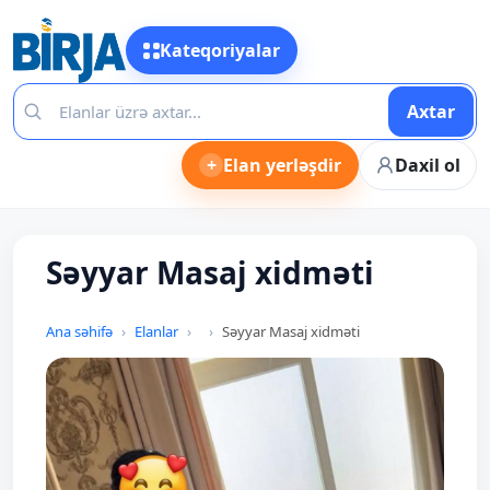
Kateqoriyalar
Axtar
+
Elan yerləşdir
Daxil ol
Səyyar Masaj xidməti
Ana səhifə
Elanlar
Səyyar Masaj xidməti