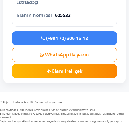
İstifadəçi
Elanın nömrəsi
605533
(+994 70) 306-16-18
WhatsApp ilə yazın
Elanı irəli çək
© Birja — elanlar lövhəsi. Bütün hüquqları qorunur
Birja saytında bütün loqotiplər və əmtəə nişanları onların yiyələrinə məxsusdur.
Birja-dan istifadə etmək və ya saytda elan vermək, Birja.com saytının istifadəçi razılaşmasını qəbul etmək
deməkdir.
Saytın rəhbərliyi reklam bannerlərinin və yerləşdirilmiş elanların məzmununa görə məsuliyyət daşımır.