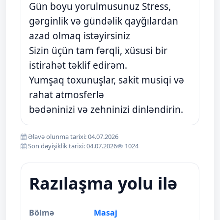
Gün boyu yorulmusunuz Stress,
gərginlik və gündəlik qayğılardan
azad olmaq istəyirsiniz
Sizin üçün tam fərqli, xüsusi bir
istirahət təklif edirəm.
Yumşaq toxunuşlar, sakit musiqi və
rahat atmosferlə
bədəninizi və zehninizi dinləndirin.
Əlavə olunma tarixi: 04.07.2026
Son dəyişiklik tarixi: 04.07.2026
1024
Razılaşma yolu ilə
Bölmə
Masaj