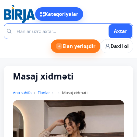
Kateqoriyalar
Axtar
+
Elan yerləşdir
Daxil ol
Masaj xidməti
Ana səhifə
Elanlar
Masaj xidməti