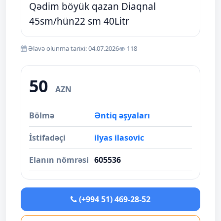
Qədim böyük qazan Diaqnal
45sm/hün22 sm 40Litr
Əlavə olunma tarixi: 04.07.2026
118
50
AZN
Bölmə
Əntiq əşyaları
İstifadəçi
ilyas ilasovic
Elanın nömrəsi
605536
(+994 51) 469-28-52