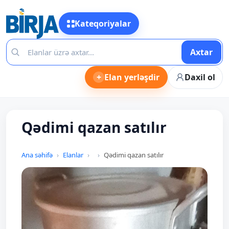
Kateqoriyalar
Axtar
+
Elan yerləşdir
Daxil ol
Qədimi qazan satılır
Ana səhifə
Elanlar
Qədimi qazan satılır