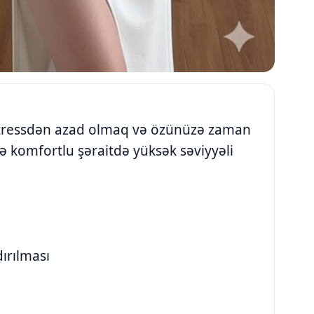
ressdən azad olmaq və özünüzə zaman
 və komfortlu şəraitdə yüksək səviyyəli
ırılması