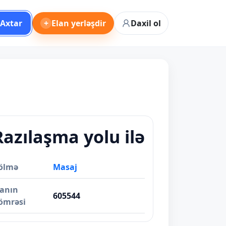
Axtar
+
Elan yerləşdir
Daxil ol
Razılaşma yolu ilə
ölmə
Masaj
lanın
605544
ömrəsi