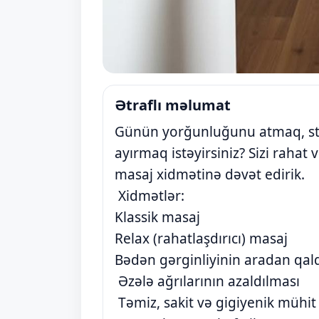
Ətraflı məlumat
Günün yorğunluğunu atmaq, st
ayırmaq istəyirsiniz? Sizi rahat
masaj xidmətinə dəvət edirik.
Xidmətlər:
Klassik masaj
Relax (rahatlaşdırıcı) masaj
Bədən gərginliyinin aradan qald
Əzələ ağrılarının azaldılması
Təmiz, sakit və gigiyenik mühit