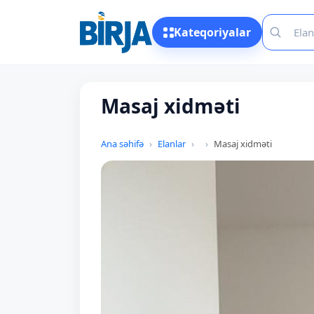
Kateqoriyalar
Masaj xidməti
Ana səhifə
Elanlar
Masaj xidməti