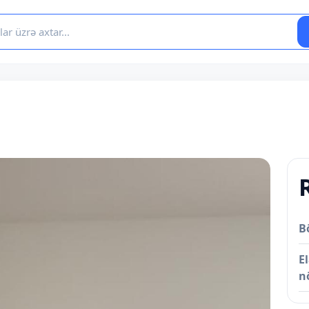
B
E
n