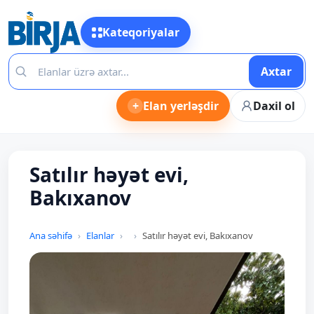
Kateqoriyalar
Axtar
+
Elan yerləşdir
Daxil ol
Satılır həyət evi,
Bakıxanov
Ana səhifə
Elanlar
Satılır həyət evi, Bakıxanov