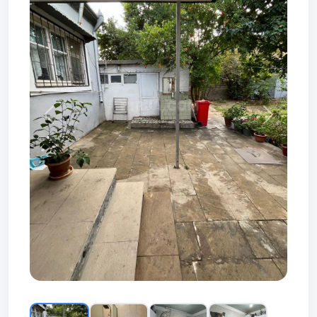
Prev
Next