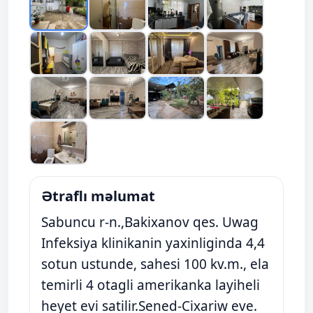
Ətraflı məlumat
Sabuncu r-n.,Bakixanov qes. Uwag
Infeksiya klinikanin yaxinliginda 4,4
sotun ustunde, sahesi 100 kv.m., ela
temirli 4 otagli amerikanka layiheli
heyet evi satilir.Sened-Cixariw eve.