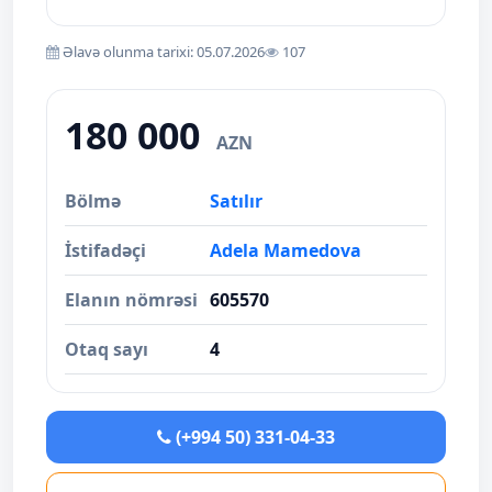
Əlavə olunma tarixi: 05.07.2026
107
180 000
AZN
Bölmə
Satılır
İstifadəçi
Adela Mamedova
Elanın nömrəsi
605570
Otaq sayı
4
(+994 50) 331-04-33