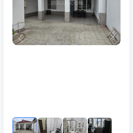
Prev
Next