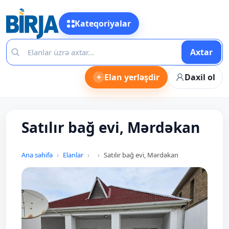
Kateqoriyalar
Axtar
+
Elan yerləşdir
Daxil ol
Satılır bağ evi, Mərdəkan
Ana səhifə
Elanlar
Satılır bağ evi, Mərdəkan