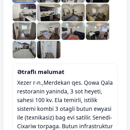
Ətraflı məlumat
Xezer r-n.,Merdekan qes. Qowa Qala
restoranin yaninda, 3 sot heyeti,
sahesi 100 kv. Ela temirli, istilik
sistemi kombi 3 otagli butun ewyasi
ile (texnikasiz) bag evi satilir. Senedi-
Cixariw torpaga. Butun infrastruktur