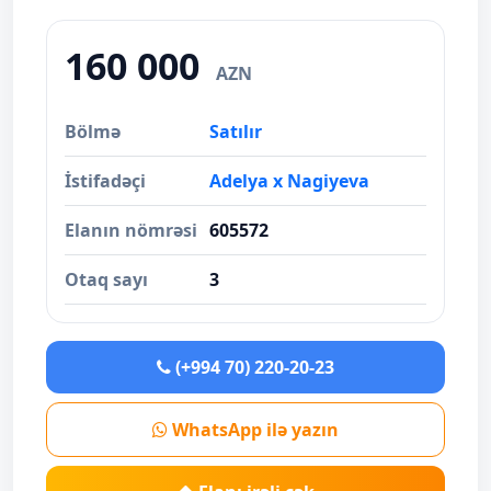
160 000
AZN
Bölmə
Satılır
İstifadəçi
Adelya x Nagiyeva
Elanın nömrəsi
605572
Otaq sayı
3
(+994 70) 220-20-23
WhatsApp ilə yazın