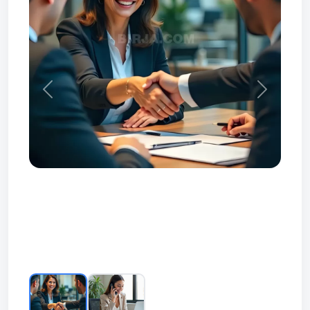
Prev
Next