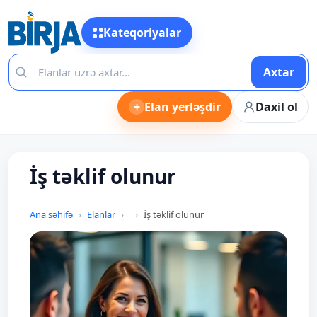
Kateqoriyalar
Axtar
+
Elan yerləşdir
Daxil ol
İş təklif olunur
Ana səhifə
Elanlar
İş təklif olunur