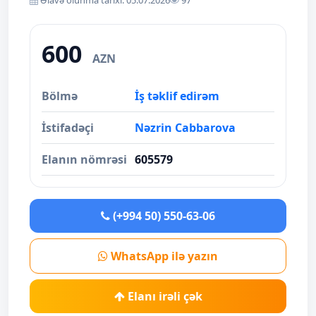
Əlavə olunma tarixi: 05.07.2026
97
600
AZN
Bölmə
İş təklif edirəm
İstifadəçi
Nəzrin Cabbarova
Elanın nömrəsi
605579
(+994 50) 550-63-06
WhatsApp ilə yazın
Elanı irəli çək