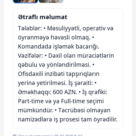
Ətraflı məlumat
Tələblər: • Məsuliyyətli, operativ və
öyrənməyə həvəsli olmaq. •
Komandada işləmək bacarığı.
Vəzifələr: • Daxil olan müraciətlərin
qəbulu və yönləndirilməsi. •
Ofisdaxili inzibati tapşırıqların
yerinə yetirilməsi. İş şəraiti: •
Əməkhaqqı: 600 AZN. • İş qrafiki:
Part-time və ya Full-time seçimi
mümkündür. • Təcrübəsi olmayan
namizədlərə iş prosesi tam öyrədilir.