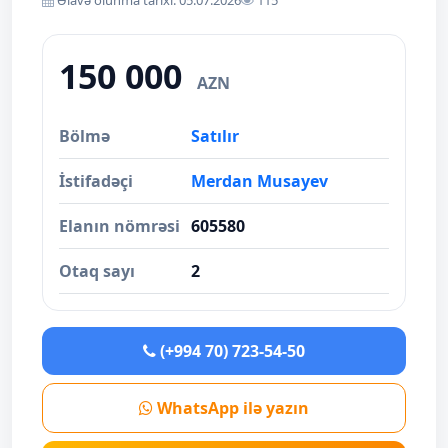
Əlavə olunma tarixi: 05.07.2026
115
150 000
AZN
Bölmə
Satılır
İstifadəçi
Merdan Musayev
Elanın nömrəsi
605580
Otaq sayı
2
(+994 70) 723-54-50
WhatsApp ilə yazın