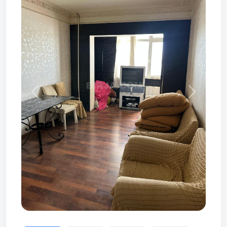
Prev
Next