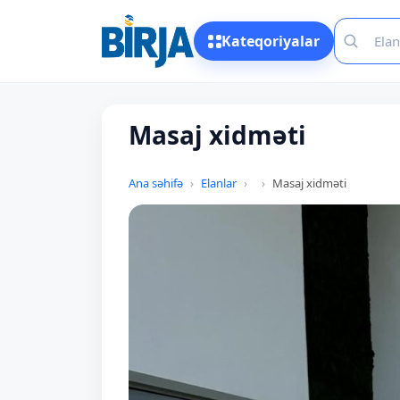
Kateqoriyalar
Masaj xidməti
Ana səhifə
Elanlar
Masaj xidməti