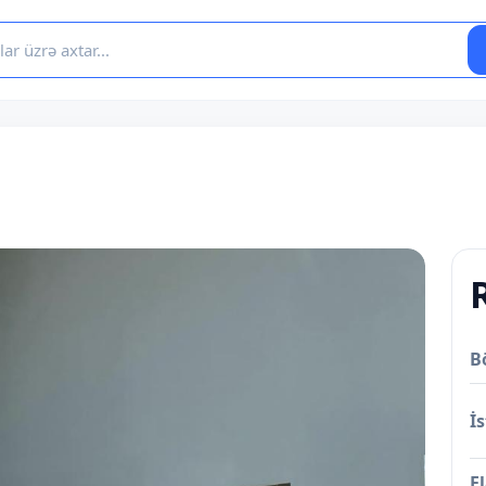
B
İs
E