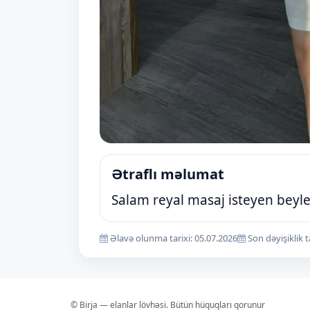
Ətraflı məlumat
Salam reyal masaj isteyen beyle
Əlavə olunma tarixi: 05.07.2026
Son dəyişiklik t
© Birja — elanlar lövhəsi. Bütün hüquqları qorunur