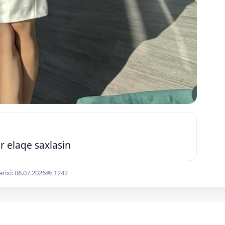
r elaqe saxlasin
arixi: 06.07.2026
1242