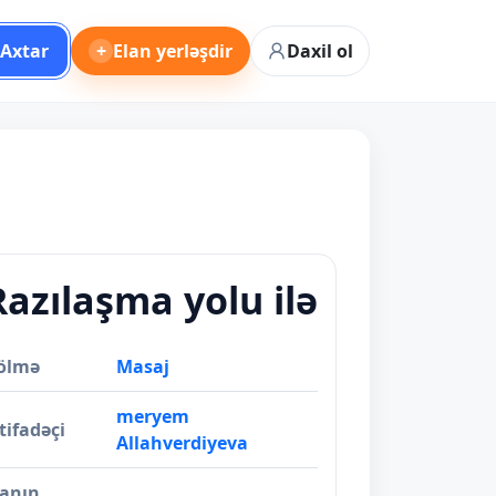
Axtar
+
Elan yerləşdir
Daxil ol
Razılaşma yolu ilə
ölmə
Masaj
meryem
tifadəçi
Allahverdiyeva
lanın