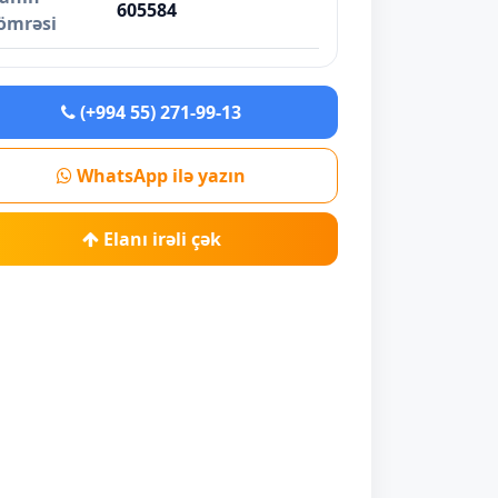
605584
ömrəsi
(+994 55) 271-99-13
WhatsApp ilə yazın
Elanı irəli çək