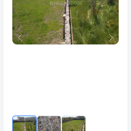
Prev
Next