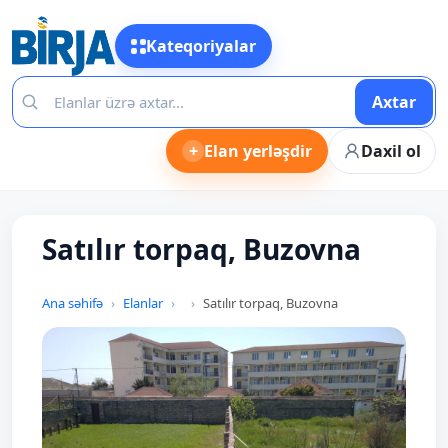
Kateqoriyalar
Axtar
+
Elan yerləşdir
Daxil ol
Satılır torpaq, Buzovna
Ana səhifə
Elanlar
Satılır torpaq, Buzovna