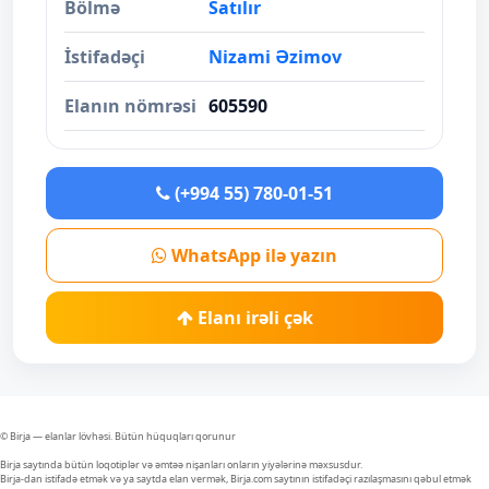
Bölmə
Satılır
İstifadəçi
Nizami Əzimov
Elanın nömrəsi
605590
(+994 55) 780-01-51
WhatsApp ilə yazın
Elanı irəli çək
© Birja — elanlar lövhəsi. Bütün hüquqları qorunur
Birja saytında bütün loqotiplər və əmtəə nişanları onların yiyələrinə məxsusdur.
Birja-dan istifadə etmək və ya saytda elan vermək, Birja.com saytının istifadəçi razılaşmasını qəbul etmək