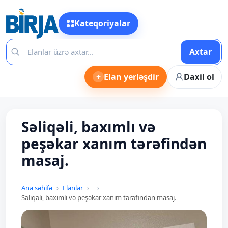
Kateqoriyalar
Axtar
+
Elan yerləşdir
Daxil ol
Səliqəli, baxımlı və
peşəkar xanım tərəfindən
masaj.
Ana səhifə
Elanlar
Səliqəli, baxımlı və peşəkar xanım tərəfindən masaj.