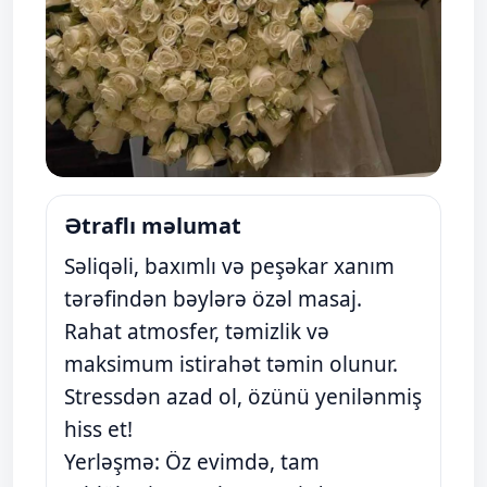
Ətraflı məlumat
Səliqəli, baxımlı və peşəkar xanım
tərəfindən bəylərə özəl masaj.
Rahat atmosfer, təmizlik və
maksimum istirahət təmin olunur.
Stressdən azad ol, özünü yenilənmiş
hiss et!
Yerləşmə: Öz evimdə, tam