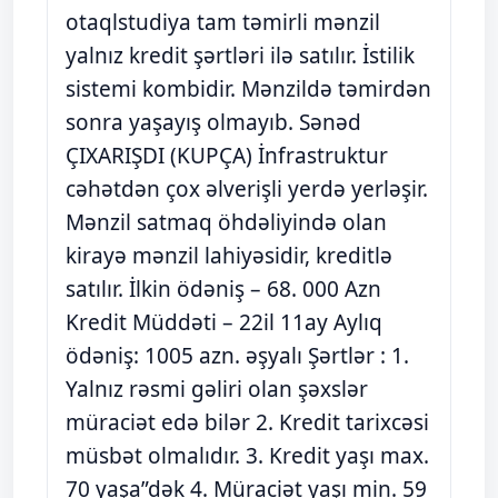
otaqlstudiya tam təmirli mənzil
yalnız kredit şərtləri ilə satılır. İstilik
sistemi kombidir. Mənzildə təmirdən
sonra yaşayış olmayıb. Sənəd
ÇIXARIŞDI (KUPÇA) İnfrastruktur
cəhətdən çox əlverişli yerdə yerləşir.
Mənzil satmaq öhdəliyində olan
kirayə mənzil lahiyəsidir, kreditlə
satılır. İlkin ödəniş – 68. 000 Azn
Kredit Müddəti – 22il 11ay Aylıq
ödəniş: 1005 azn. əşyalı Şərtlər : 1.
Yalnız rəsmi gəliri olan şəxslər
müraciət edə bilər 2. Kredit tarixcəsi
müsbət olmalıdır. 3. Kredit yaşı max.
70 yaşa”dək 4. Müraciət yaşı min. 59