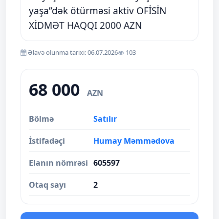
yaşa”dək ötürməsi aktiv OFİSİN
XİDMƏT HAQQI 2000 AZN
Əlavə olunma tarixi: 06.07.2026
103
68 000
AZN
Bölmə
Satılır
İstifadəçi
Humay Məmmədova
Elanın nömrəsi
605597
Otaq sayı
2