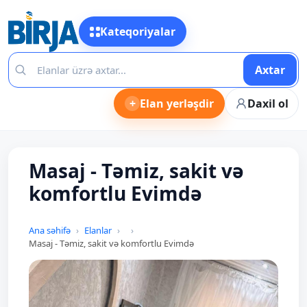
Kateqoriyalar
Axtar
+
Elan yerləşdir
Daxil ol
Masaj - Təmiz, sakit və
komfortlu Evimdə
Ana səhifə
Elanlar
Masaj - Təmiz, sakit və komfortlu Evimdə