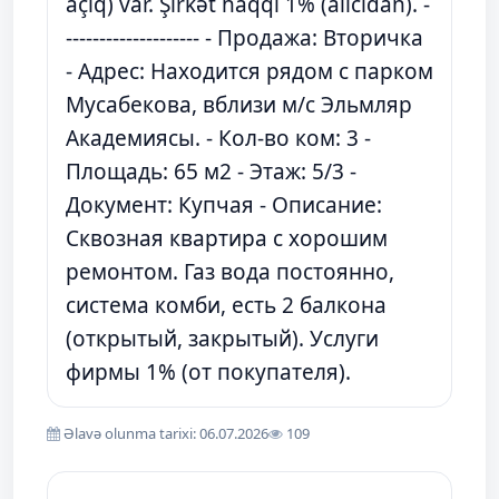
açıq) var. Şirkət haqqı 1% (alıcıdan). -
-------------------- - Продажа: Вторичка
- Адрес: Находится рядом с парком
Мусабекова, вблизи м/с Эльмляр
Академиясы. - Кол-во ком: 3 -
Площадь: 65 м2 - Этаж: 5/3 -
Документ: Купчая - Описание:
Сквозная квартира с хорошим
ремонтом. Газ вода постоянно,
система комби, есть 2 балкона
(открытый, закрытый). Услуги
фирмы 1% (от покупателя).
Əlavə olunma tarixi: 06.07.2026
109