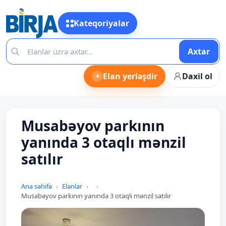
Kateqoriyalar
Axtar
+
Elan yerləşdir
Daxil ol
Musabəyov parkının
yanında 3 otaqlı mənzil
satılır
Ana səhifə
Elanlar
Musabəyov parkının yanında 3 otaqlı mənzil satılır