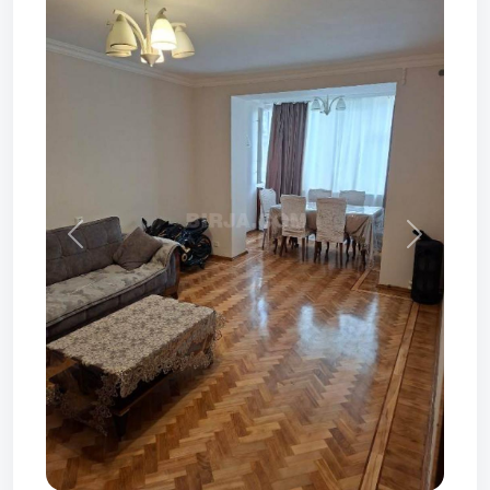
Prev
Next