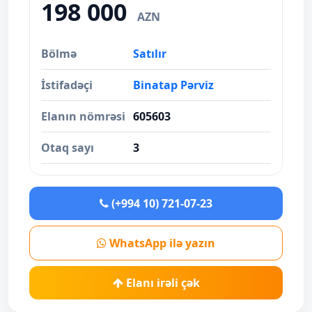
198 000
AZN
Bölmə
Satılır
İstifadəçi
Binatap Pərviz
Elanın nömrəsi
605603
Otaq sayı
3
(+994 10) 721-07-23
WhatsApp ilə yazın
Elanı irəli çək