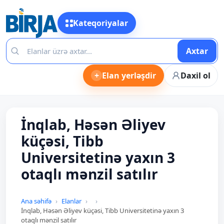
Kateqoriyalar
Axtar
+
Elan yerləşdir
Daxil ol
İnqlab, Həsən Əliyev
küçəsi, Tibb
Universitetinə yaxın 3
otaqlı mənzil satılır
Ana səhifə
Elanlar
İnqlab, Həsən Əliyev küçəsi, Tibb Universitetinə yaxın 3
otaqlı mənzil satılır