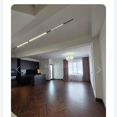
Prev
Next