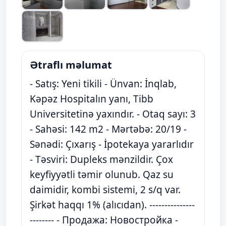
Ətraflı məlumat
- Satış: Yeni tikili - Ünvan: İnqlab,
Kəpəz Hospitalın yanı, Tibb
Universitetinə yaxındır. - Otaq sayı: 3
- Sahəsi: 142 m2 - Mərtəbə: 20/19 -
Sənədi: Çıxarış - İpotekaya yararlıdır
- Təsviri: Dupleks mənzildir. Çox
keyfiyyətli təmir olunub. Qaz su
daimidir, kombi sistemi, 2 s/q var.
Şirkət haqqı 1% (alıcıdan). ---------------
-------- - Продажа: Новостройка -