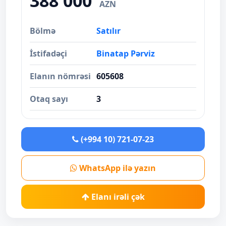
388 000
AZN
Bölmə
Satılır
İstifadəçi
Binatap Pərviz
Elanın nömrəsi
605608
Otaq sayı
3
(+994 10) 721-07-23
WhatsApp ilə yazın
Elanı irəli çək