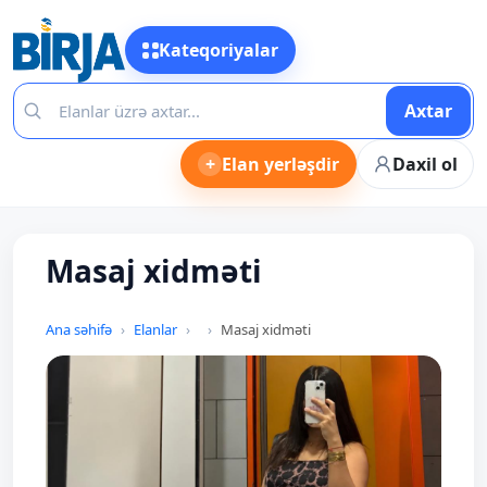
Kateqoriyalar
Axtar
+
Elan yerləşdir
Daxil ol
Masaj xidməti
Ana səhifə
Elanlar
Masaj xidməti