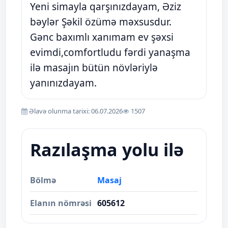
Yeni simayla qarşınızdayam, Əziz
bəylər Şəkil özümə məxsusdur.
Gənc baxımlı xanımam ev şəxsi
evimdi,comfortludu fərdi yanaşma
ilə masajın bütün növləriylə
yanınızdayam.
Əlavə olunma tarixi: 06.07.2026
1507
Razılaşma yolu ilə
Bölmə
Masaj
Elanın nömrəsi
605612