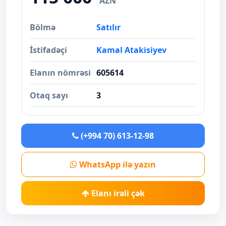
AZN
Bölmə
Satılır
İstifadəçi
Kamal Atakisiyev
Elanın nömrəsi
605614
Otaq sayı
3
(+994 70) 613-12-98
WhatsApp ilə yazın
Elanı irəli çək