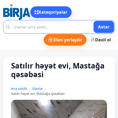
Kateqoriyalar
Axtar
+
Elan yerləşdir
Daxil ol
Satılır həyət evi, Mastağa
qəsəbəsi
Ana səhifə
Elanlar
Satılır həyət evi, Mastağa qəsəbəsi