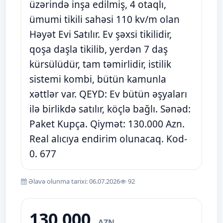
üzərində inşa edilmiş, 4 otaqlı,
ümumi tikili sahəsi 110 kv/m olan
Həyət Evi Satılır. Ev şəxsi tikilidir,
qoşa daşla tikilib, yerdən 7 daş
kürsülüdür, tam təmirlidir, istilik
sistemi kombi, bütün kamunla
xəttlər var. QEYD: Ev bütün əşyaları
ilə birlikdə satılır, köçlə bağlı. Sənəd:
Paket Kupça. Qiymət: 130.000 Azn.
Real alıcıya endirim olunacaq. Kod-
0. 677
Əlavə olunma tarixi: 06.07.2026
92
130 000
AZN