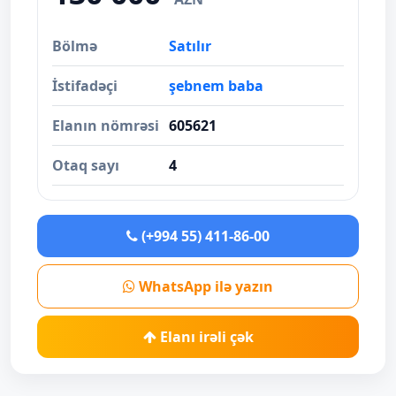
Bölmə
Satılır
İstifadəçi
şebnem baba
Elanın nömrəsi
605621
Otaq sayı
4
(+994 55) 411-86-00
WhatsApp ilə yazın
Elanı irəli çək