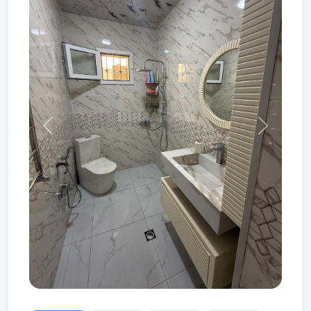
Prev
Next