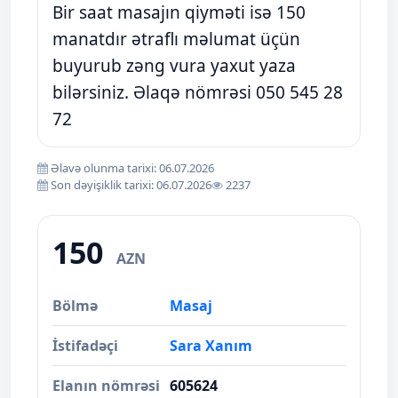
Bir saat masajın qiyməti isə 150
manatdır ətraflı məlumat üçün
buyurub zəng vura yaxut yaza
bilərsiniz. Əlaqə nömrəsi 050 545 28
72
Əlavə olunma tarixi: 06.07.2026
Son dəyişiklik tarixi: 06.07.2026
2237
150
AZN
Bölmə
Masaj
İstifadəçi
Sara Xanım
Elanın nömrəsi
605624