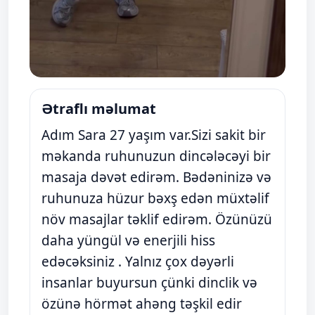
Ətraflı məlumat
Adım Sara 27 yaşım var.Sizi sakit bir
məkanda ruhunuzun dincələcəyi bir
masaja dəvət edirəm. Bədəninizə və
ruhunuza hüzur bəxş edən müxtəlif
növ masajlar təklif edirəm. Özünüzü
daha yüngül və enerjili hiss
edəcəksiniz . Yalnız çox dəyərli
insanlar buyursun çünki dinclik və
özünə hörmət ahəng təşkil edir