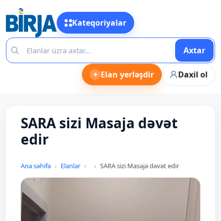
Kateqoriyalar
Axtar
+
Elan yerləşdir
Daxil ol
SARA sizi Masaja dəvət
edir
Ana səhifə
Elanlar
SARA sizi Masaja dəvət edir