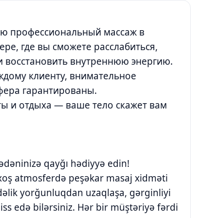
аю профессиональный массаж в
ре, где вы сможете расслабиться,
 и восстановить внутреннюю энергию.
ждому клиенту, внимательное
фера гарантированы.
ты и отдыха — ваше тело скажет вам
bədəninizə qayğı hədiyyə edin!
 xoş atmosferdə peşəkar masaj xidməti
əlik yorğunluqdan uzaqlaşa, gərginliyi
s edə bilərsiniz. Hər bir müştəriyə fərdi