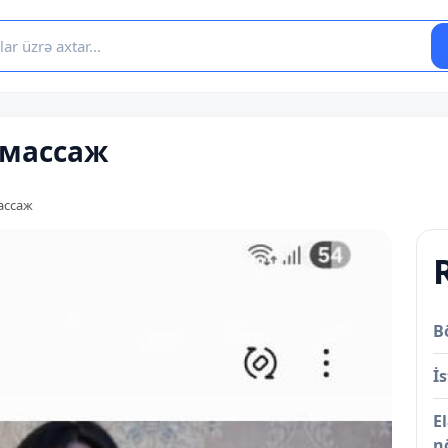
 массаж
ассаж
B
İs
E
n