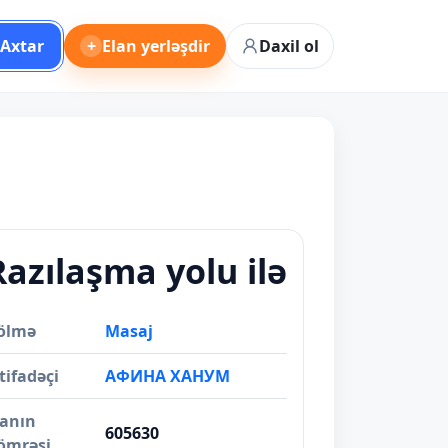
Axtar
+
Elan yerləşdir
Daxil ol
Razılaşma yolu ilə
ölmə
Masaj
tifadəçi
АФИНА ХАНУМ
lanın
605630
ömrəsi