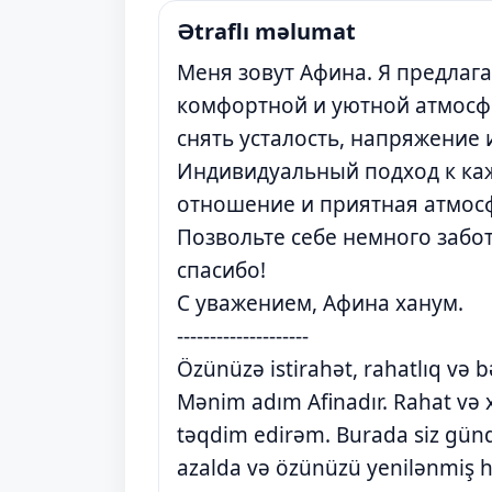
Ətraflı məlumat
Меня зовут Афина. Я предлаг
комфортной и уютной атмосфе
снять усталость, напряжение
Индивидуальный подход к ка
отношение и приятная атмос
Позвольте себе немного забо
спасибо!
С уважением, Афина ханум.
--------------------
Özünüzə istirahət, rahatlıq və 
Mənim adım Afinadır. Rahat və
təqdim edirəm. Burada siz günd
azalda və özünüzü yenilənmiş his