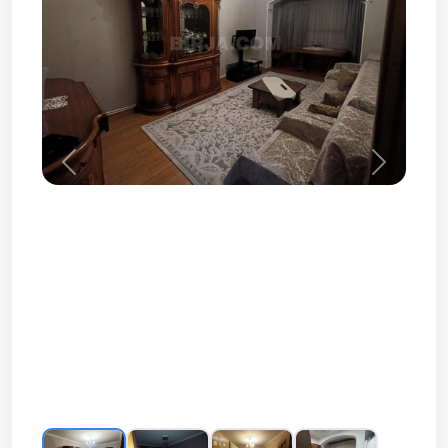
Prev
Next