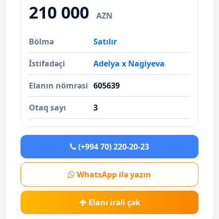
210 000
AZN
Bölmə
Satılır
İstifadəçi
Adelya x Nagiyeva
Elanın nömrəsi
605639
Otaq sayı
3
(+994 70) 220-20-23
WhatsApp ilə yazın
Elanı irəli çək