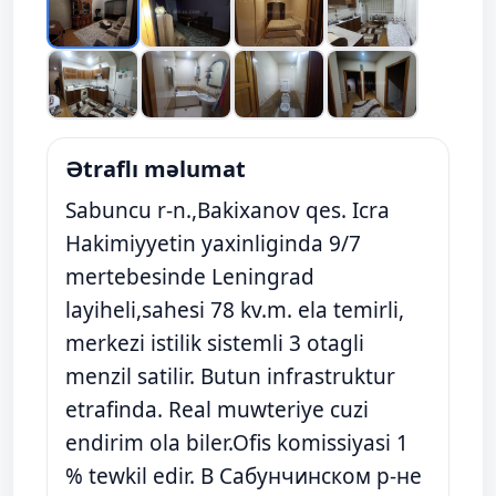
Ətraflı məlumat
Sabuncu r-n.,Bakixanov qes. Icra
Hakimiyyetin yaxinliginda 9/7
mertebesinde Leningrad
layiheli,sahesi 78 kv.m. ela temirli,
merkezi istilik sistemli 3 otagli
menzil satilir. Butun infrastruktur
etrafinda. Real muwteriye cuzi
endirim ola biler.Ofis komissiyasi 1
% tewkil edir. В Сабунчинском р-не