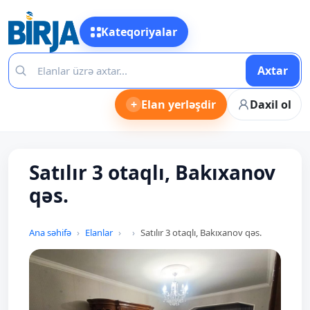
Kateqoriyalar
Axtar
+
Elan yerləşdir
Daxil ol
Satılır 3 otaqlı, Bakıxanov
qəs.
Ana səhifə
Elanlar
Satılır 3 otaqlı, Bakıxanov qəs.