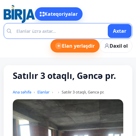
Kateqoriyalar
Axtar
+
Elan yerləşdir
Daxil ol
Satılır 3 otaqlı, Gəncə pr.
Ana səhifə
Elanlar
Satılır 3 otaqlı, Gəncə pr.