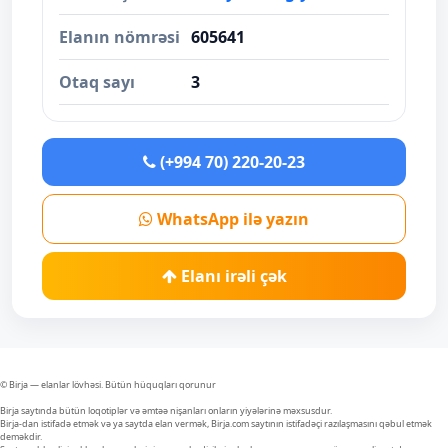
Elanın nömrəsi
605641
Otaq sayı
3
(+994 70) 220-20-23
WhatsApp ilə yazın
Elanı irəli çək
© Birja — elanlar lövhəsi. Bütün hüquqları qorunur
Birja saytında bütün loqotiplər və əmtəə nişanları onların yiyələrinə məxsusdur.
Birja-dan istifadə etmək və ya saytda elan vermək, Birja.com saytının istifadəçi razılaşmasını qəbul etmək
deməkdir.