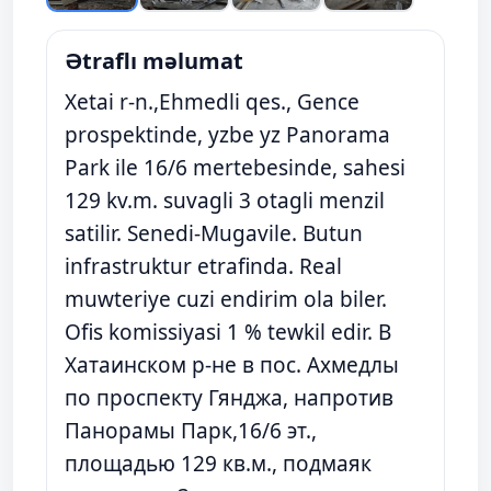
Ətraflı məlumat
Xetai r-n.,Ehmedli qes., Gence
prospektinde, yzbe yz Panorama
Park ile 16/6 mertebesinde, sahesi
129 kv.m. suvagli 3 otagli menzil
satilir. Senedi-Mugavile. Butun
infrastruktur etrafinda. Real
muwteriye cuzi endirim ola biler.
Ofis komissiyasi 1 % tewkil edir. В
Xaтаинском р-не в пос. Ахмедлы
по проспекту Гянджа, напротив
Панорамы Парк,16/6 эт.,
площадью 129 кв.м., подмаяк