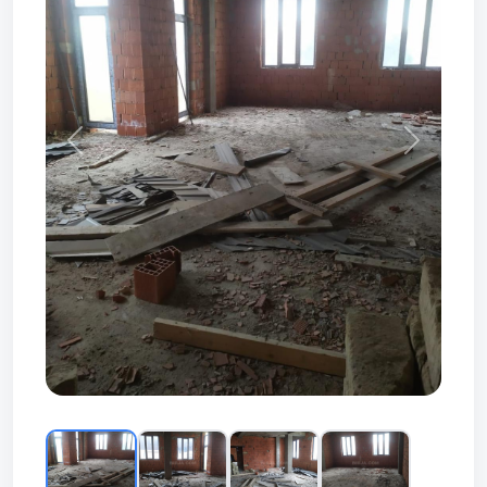
Prev
Next