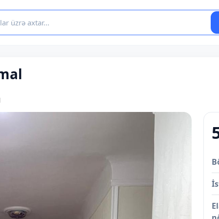
amal
l
B
İs
E
n