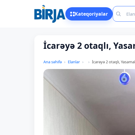
Kateqoriyalar
İcarəyə 2 otaqlı, Yas
Ana səhifə
Elanlar
İcarəyə 2 otaqlı, Yasama