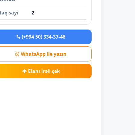
taq sayı
2
(+994 50) 334-37-46
WhatsApp ilə yazın
Elanı irəli çək