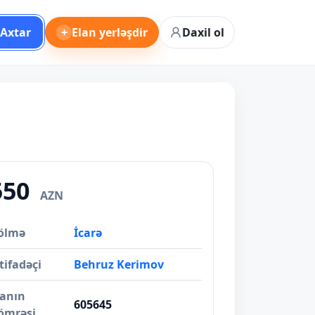
Axtar
+
Elan yerləşdir
Daxil ol
550
AZN
ölmə
İcarə
tifadəçi
Behruz Kerimov
lanın
605645
ömrəsi