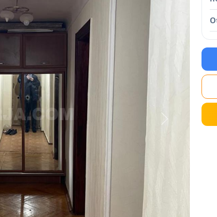
O
Next