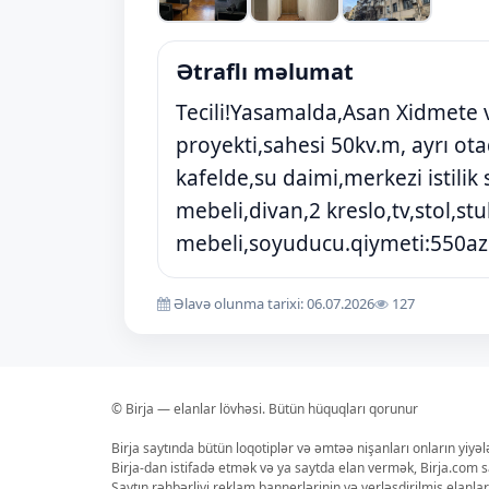
Ətraflı məlumat
Tecili!Yasamalda,Asan Xidmete 
proyekti,sahesi 50kv.m, ayrı o
kafelde,su daimi,merkezi istili
mebeli,divan,2 kreslo,tv,stol,st
mebeli,soyuducu.qiymeti:550az
Əlavə olunma tarixi: 06.07.2026
127
© Birja — elanlar lövhəsi. Bütün hüquqları qorunur
Birja saytında bütün loqotiplər və əmtəə nişanları onların yiyə
Birja-dan istifadə etmək və ya saytda elan vermək, Birja.com s
Saytın rəhbərliyi reklam bannerlərinin və yerləşdirilmiş elan