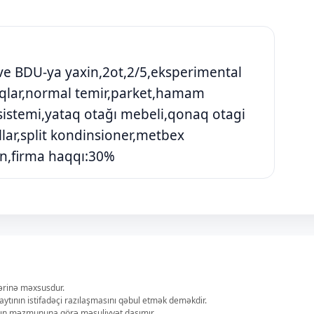
ve BDU-ya yaxin,2ot,2/5,eksperimental
taqlar,normal temir,parket,hamam
k sistemi,yataq otağı mebeli,qonaq otagi
ullar,split kondinsioner,metbex
n,firma haqqı:30%
lərinə məxsusdur.
aytının istifadəçi razılaşmasını qəbul etmək deməkdir.
ların məzmununa görə məsuliyyət daşımır.