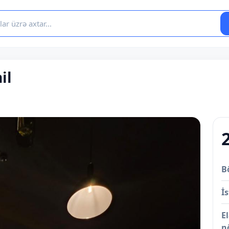
il
B
İs
E
n