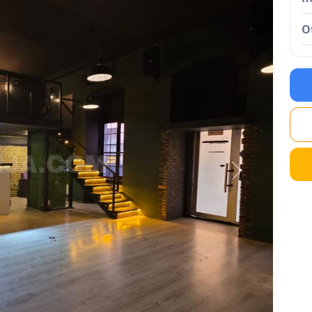
O
Next