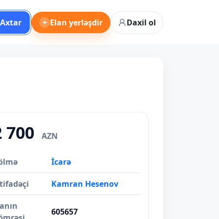
Axtar
+
Elan yerləşdir
Daxil ol
2 700
AZN
ölmə
İcarə
tifadəçi
Kamran Hesenov
lanın
605657
ömrəsi