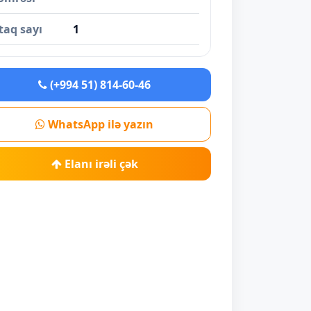
taq sayı
1
(+994 51) 814-60-46
WhatsApp ilə yazın
Elanı irəli çək