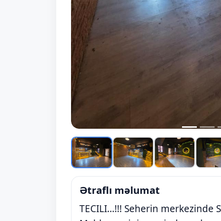
Ətraflı məlumat
TECILI...!!! Seherin merkezinde 