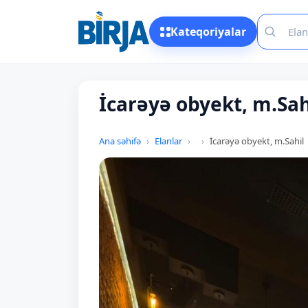
Kateqoriyalar
İcarəyə obyekt, m.Sah
Ana səhifə
Elanlar
İcarəyə obyekt, m.Sahil