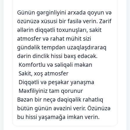
Günün gərginliyini arxada qoyun və
özünüzə xüsusi bir fasilə verin. Zərif
əllərin diqqətli toxunuşları, sakit
atmosfer və rahat mühit sizi
gündəlik tempdən uzaqlaşdıraraq
dərin dinclik hissi bəxş edəcək.
Komfortlu və səliqəli məkan
Sakit, xoş atmosfer
Diqqətli və peşəkar yanaşma
Məxfiliyiniz tam qorunur
Bəzən bir neçə dəqiqəlik rahatlıq
bütün günün əvəzini verir. Özünüzə
bu hissi yaşamağa imkan verin.