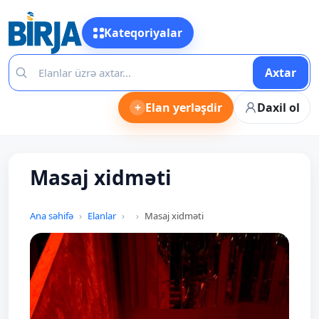
Kateqoriyalar
Axtar
+
Elan yerləşdir
Daxil ol
Masaj xidməti
Ana səhifə
Elanlar
Masaj xidməti