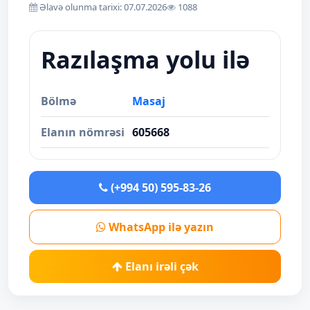
Əlavə olunma tarixi: 07.07.2026
1088
Razılaşma yolu ilə
Bölmə
Masaj
Elanın nömrəsi
605668
(+994 50) 595-83-26
WhatsApp ilə yazın
Elanı irəli çək