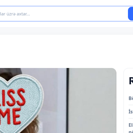
B
İs
E
n