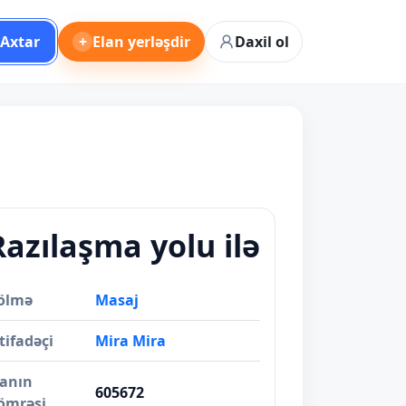
Axtar
+
Elan yerləşdir
Daxil ol
Razılaşma yolu ilə
ölmə
Masaj
tifadəçi
Mira Mira
lanın
605672
ömrəsi