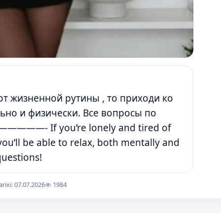
 от жизненной рутины , то приходи ко
ьно и физически. Все вопросы по
- If you’re lonely and tired of
u’ll be able to relax, both mentally and
questions!
arixi: 07.07.2026
1984