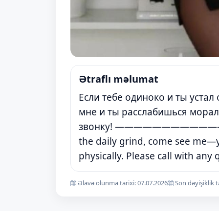
Ətraflı məlumat
Если тебе одиноко и ты устал
мне и ты расслабишься морал
звонку! ————————————————
the daily grind, come see me—yo
physically. Please call with any 
Əlavə olunma tarixi: 07.07.2026
Son dəyişiklik t