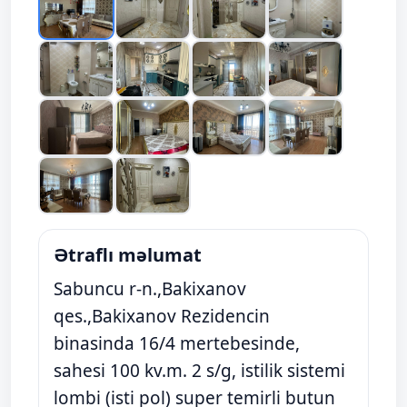
Ətraflı məlumat
Sabuncu r-n.,Bakixanov
qes.,Bakixanov Rezidencin
binasinda 16/4 mertebesinde,
sahesi 100 kv.m. 2 s/g, istilik sistemi
lombi (isti pol) super temirli butun