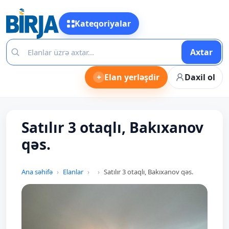
Kateqoriyalar
Axtar
+
Elan yerləşdir
Daxil ol
Satılır 3 otaqlı, Bakıxanov
qəs.
Ana səhifə
Elanlar
Satılır 3 otaqlı, Bakıxanov qəs.