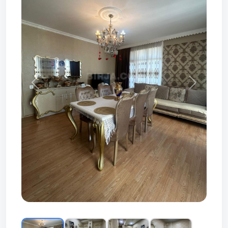
Prev
Next