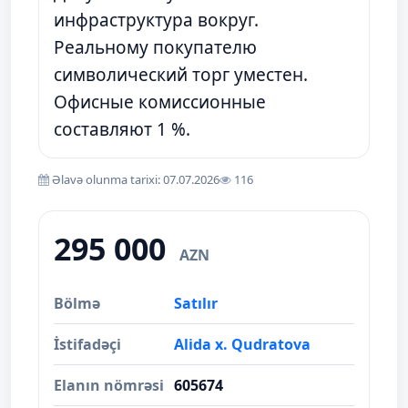
инфраструктура вокруг.
Реальному покупателю
символический торг уместен.
Офисные комиссионные
составляют 1 %.
Əlavə olunma tarixi: 07.07.2026
116
295 000
AZN
Bölmə
Satılır
İstifadəçi
Alida x. Qudratova
Elanın nömrəsi
605674