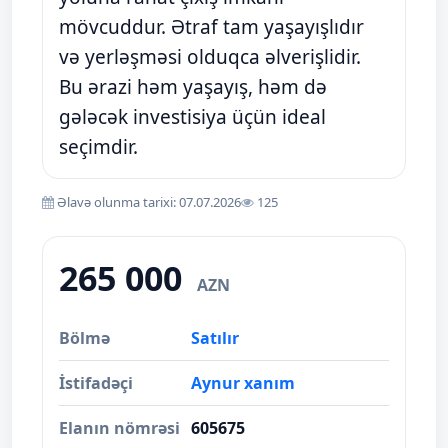
mövcuddur. Ətraf tam yaşayışlıdır
və yerləşməsi olduqca əlverişlidir.
Bu ərazi həm yaşayış, həm də
gələcək investisiya üçün ideal
seçimdir.
Əlavə olunma tarixi: 07.07.2026
125
265 000
AZN
Bölmə
Satılır
İstifadəçi
Aynur xanım
Elanın nömrəsi
605675