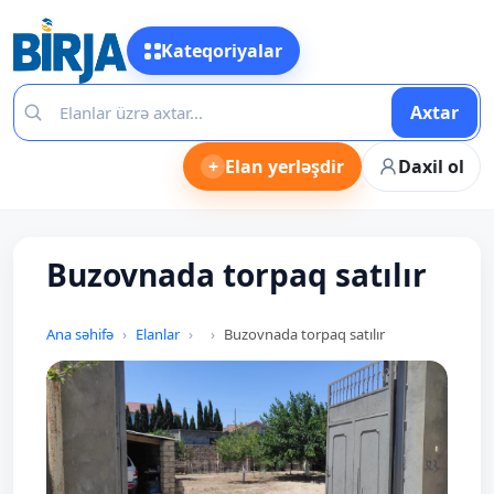
Kateqoriyalar
Axtar
+
Elan yerləşdir
Daxil ol
Buzovnada torpaq satılır
Ana səhifə
Elanlar
Buzovnada torpaq satılır