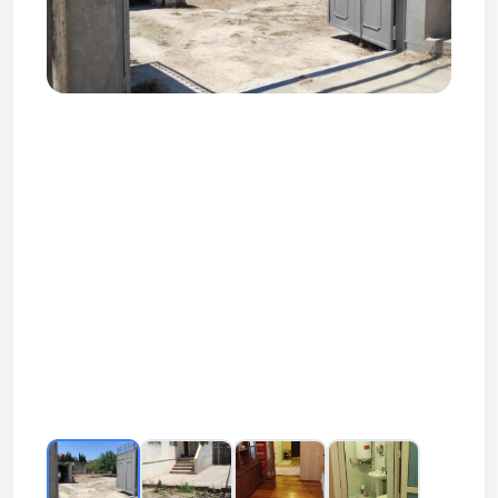
Prev
Next