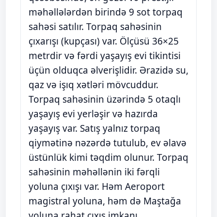
məhəllələrdən birində 9 sot torpaq
sahəsi satılır. Torpaq sahəsinin
çıxarışı (kupçası) var. Ölçüsü 36×25
metrdir və fərdi yaşayış evi tikintisi
üçün olduqca əlverişlidir. Ərazidə su,
qaz və işıq xətləri mövcuddur.
Torpaq sahəsinin üzərində 5 otaqlı
yaşayış evi yerləşir və hazırda
yaşayış var. Satış yalnız torpaq
qiymətinə nəzərdə tutulub, ev əlavə
üstünlük kimi təqdim olunur. Torpaq
sahəsinin məhəllənin iki fərqli
yoluna çıxışı var. Həm Aeroport
magistral yoluna, həm də Maştağa
yoluna rahat çıxış imkanı