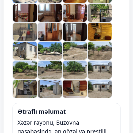
Ətraflı məlumat
Xəzər rayonu, Buzovna
qəsəbəsində, ən gözəl və prestijli