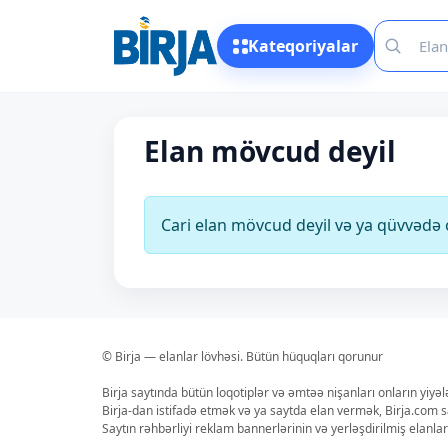
Kateqoriyalar
Elan mövcud deyil
Cari elan mövcud deyil və ya qüvvəd
© Birja — elanlar lövhəsi. Bütün hüquqları qorunur
Birja saytında bütün loqotiplər və əmtəə nişanları onların yiyə
Birja-dan istifadə etmək və ya saytda elan vermək, Birja.com s
Saytın rəhbərliyi reklam bannerlərinin və yerləşdirilmiş elan