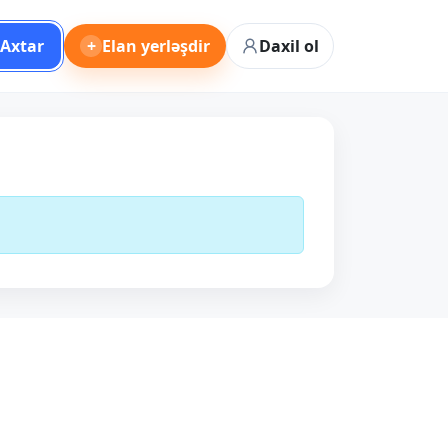
Axtar
+
Elan yerləşdir
Daxil ol