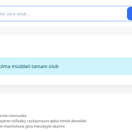
ə olma müddəti tamam olub
lərinə məxsusdur.
aytının istifadəçi razılaşmasını qəbul etmək deməkdir.
ların məzmununa görə məsuliyyət daşımır.