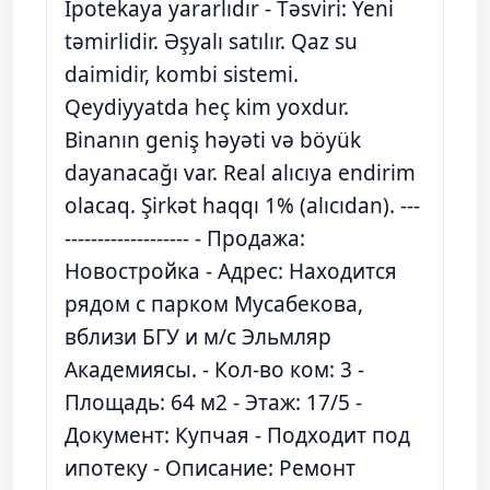
İpotekaya yararlıdır - Təsviri: Yeni
təmirlidir. Əşyalı satılır. Qaz su
daimidir, kombi sistemi.
Qeydiyyatda heç kim yoxdur.
Binanın geniş həyəti və böyük
dayanacağı var. Real alıcıya endirim
olacaq. Şirkət haqqı 1% (alıcıdan). ---
------------------- - Продажа:
Новостройка - Адрес: Находится
рядом с парком Мусабекова,
вблизи БГУ и м/с Эльмляр
Академиясы. - Кол-во ком: 3 -
Площадь: 64 м2 - Этаж: 17/5 -
Документ: Купчая - Подходит под
ипотеку - Описание: Ремонт