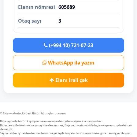
Elanın nömrəsi
605689
Otaq sayı
3
(+994 10) 721-07-23
WhatsApp ilə yazın
Elanı irəli çək
© Birja — elanlar lövhəsi. Bütün hüquqları qorunur
Birja saytında bütün loqotiplər və əmtəə nişanları onların yiyələrinə məxsusdur.
Birja-dan istifadə etmək və ya saytda elan vermək, Birja.com saytının istifadəçi razılaşmasını qəbul etmək
deməkdir.
Saytın rəhbərliyi reklam bannerlərinin və yerləşdirilmiş elanların məzmununa görə məsuliyyət daşımır.