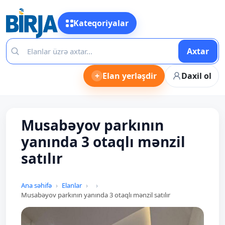
Kateqoriyalar
Axtar
+
Elan yerləşdir
Daxil ol
Musabəyov parkının
yanında 3 otaqlı mənzil
satılır
Ana səhifə
Elanlar
Musabəyov parkının yanında 3 otaqlı mənzil satılır