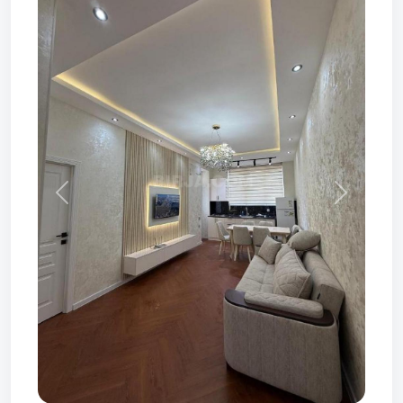
Prev
Next