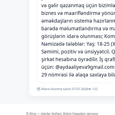
və gəlir qazanmaq üçün bizimlə 
biznes və maarifləndirmə yönü
əməkdaşların sistemə hazırlanm
barədə məlumatlandırma və maar
görüşlərin idarə olunması; Koman
Namizədə tələblər: Yaş: 18-25 (Xa
Səmimi, pozitiv və ünsiyyətcil. 
şirkət hesabına öyrədilir. İş qra
üçün: @aydaaliyeva9gmail.com 
29 nömrəsi ilə əlaqə saxlaya bilə
Əlavə olunma tarixi: 07.07.2026
122
© Birja — elanlar lövhəsi. Bütün hüquqları qorunur