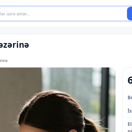
əzərinə
rinə
B
İs
E
n