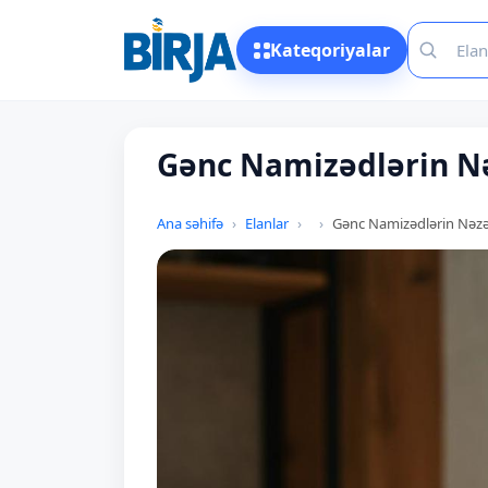
Kateqoriyalar
Gənc Namizədlərin N
Ana səhifə
Elanlar
Gənc Namizədlərin Nəzə