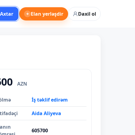
Axtar
+
Elan yerləşdir
Daxil ol
600
AZN
ölmə
İş təklif edirəm
tifadəçi
Aida Aliyeva
lanın
605700
ömrəsi