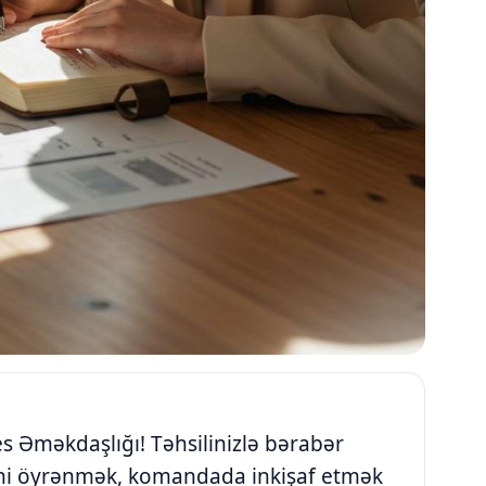
s Əməkdaşlığı! Təhsilinizlə bərabər
ini öyrənmək, komandada inkişaf etmək