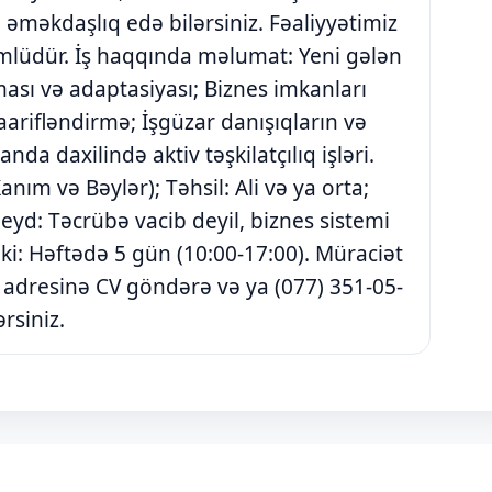
əməkdaşlıq edə bilərsiniz. Fəaliyyətimiz
mlüdür. İş haqqında məlumat: Yeni gələn
ası və adaptasiyası; Biznes imkanları
ifləndirmə; İşgüzar danışıqların və
da daxilində aktiv təşkilatçılıq işləri.
nım və Bəylər); Təhsil: Ali və ya orta;
Qeyd: Təcrübə vacib deyil, biznes sistemi
fiki: Həftədə 5 gün (10:00-17:00). Müraciət
adresinə CV göndərə və ya (077) 351-05-
rsiniz.