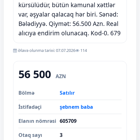
kürsülüdür, bütün kamunal xəttlər
var, əşyalar qalacaq hər biri. Sənəd:
Bələdiyyə. Qiymət: 56.500 Azn. Real
alıcıya endirim olunacaq. Kod-0. 679
Əlavə olunma tarixi: 07.07.2026
114
56 500
AZN
Bölmə
Satılır
İstifadəçi
şebnem baba
Elanın nömrəsi
605709
Otaq sayı
3