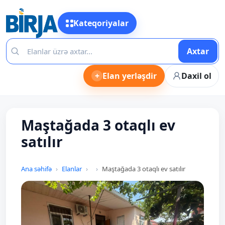
Kateqoriyalar
Axtar
+
Elan yerləşdir
Daxil ol
Maştağada 3 otaqlı ev
satılır
Ana səhifə
Elanlar
Maştağada 3 otaqlı ev satılır