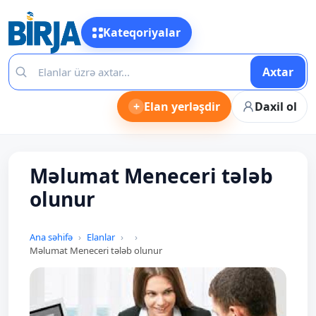
Kateqoriyalar
Axtar
+
Elan yerləşdir
Daxil ol
Məlumat Meneceri tələb
olunur
Ana səhifə
Elanlar
Məlumat Meneceri tələb olunur