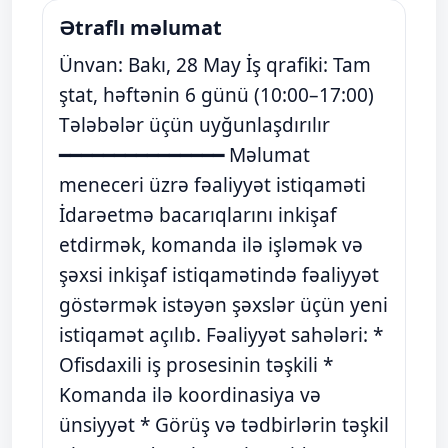
Ətraflı məlumat
Ünvan: Bakı, 28 May İş qrafiki: Tam
ştat, həftənin 6 günü (10:00–17:00)
Tələbələr üçün uyğunlaşdırılır
━━━━━━━━━━━━━━━ Məlumat
meneceri üzrə fəaliyyət istiqaməti
İdarəetmə bacarıqlarını inkişaf
etdirmək, komanda ilə işləmək və
şəxsi inkişaf istiqamətində fəaliyyət
göstərmək istəyən şəxslər üçün yeni
istiqamət açılıb. Fəaliyyət sahələri: *
Ofisdaxili iş prosesinin təşkili *
Komanda ilə koordinasiya və
ünsiyyət * Görüş və tədbirlərin təşkil