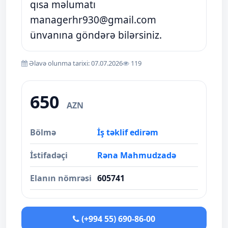
qısa məlumatı
managerhr930@gmail.com
ünvanına göndərə bilərsiniz.
Əlavə olunma tarixi: 07.07.2026
119
650
AZN
Bölmə
İş təklif edirəm
İstifadəçi
Rəna Mahmudzadə
Elanın nömrəsi
605741
(+994 55) 690-86-00