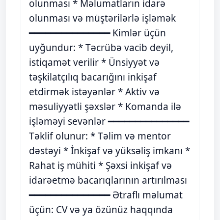
olunması * Məlumatların idarə
olunması və müştərilərlə işləmək
━━━━━━━━━━━━━━━ Kimlər üçün
uyğundur: * Təcrübə vacib deyil,
istiqamət verilir * Ünsiyyət və
təşkilatçılıq bacarığını inkişaf
etdirmək istəyənlər * Aktiv və
məsuliyyətli şəxslər * Komanda ilə
işləməyi sevənlər ━━━━━━━━━━━━━━━
Təklif olunur: * Təlim və mentor
dəstəyi * İnkişaf və yüksəliş imkanı *
Rahat iş mühiti * Şəxsi inkişaf və
idarəetmə bacarıqlarının artırılması
━━━━━━━━━━━━━━━ Ətraflı məlumat
üçün: CV və ya özünüz haqqında