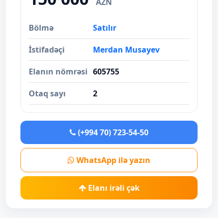
AZN
Bölmə
Satılır
İstifadəçi
Merdan Musayev
Elanın nömrəsi
605755
Otaq sayı
2
(+994 70) 723-54-50
WhatsApp ilə yazın
Elanı irəli çək