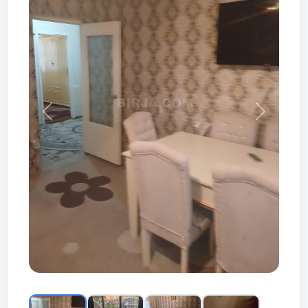
Prev
Next