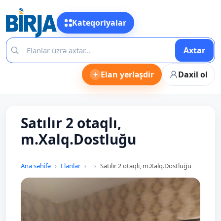
Kateqoriyalar
Axtar
+
Elan yerləşdir
Daxil ol
Satılır 2 otaqlı,
m.Xalq.Dostluğu
Ana səhifə
Elanlar
Satılır 2 otaqlı, m.Xalq.Dostluğu