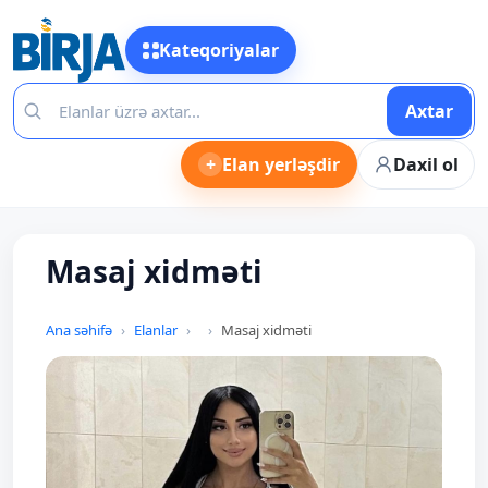
Kateqoriyalar
Axtar
+
Elan yerləşdir
Daxil ol
Masaj xidməti
Ana səhifə
Elanlar
Masaj xidməti