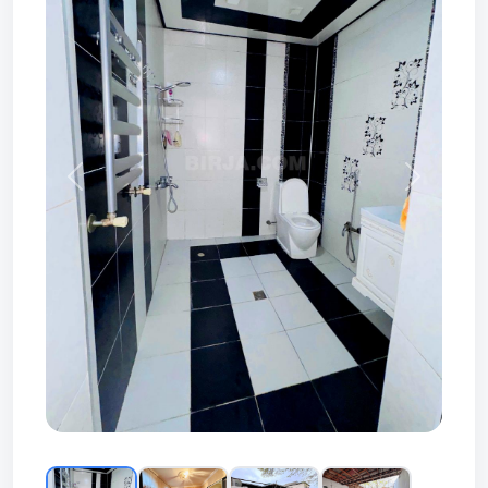
Prev
Next