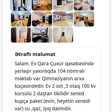
Ətraflı məlumat
Salam. Ev Qara-Çuxur qəsəbəsində
yerləşir yaxınlıqda 104 nömrəli
məktəb var Qimnaziyanın arxa
küçəsindedir. Ev 2 sot ,3 otaq 100 kv
kürsülü 2 daştan tikilidir sened
kupça paket (evin, heyetin senedi
var) su ,qaz, işıq daimidir.