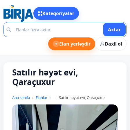
Kateqoriyalar
Axtar
+
Elan yerləşdir
Daxil ol
Satılır həyət evi,
Qaraçuxur
Ana səhifə
Elanlar
Satılır həyət evi, Qaraçuxur