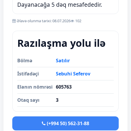
Dayanacağa 5 dəq mesafededir.
Əlavə olunma tarixi: 08.07.2026
102
Razılaşma yolu ilə
Bölmə
Satılır
İstifadəçi
Sebuhi Seferov
Elanın nömrəsi
605763
Otaq sayı
3
(+994 50) 562-31-88