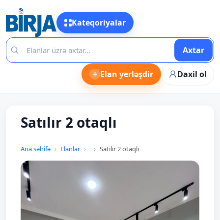
Kateqoriyalar
Axtar
+
Elan yerləşdir
Daxil ol
Satılır 2 otaqlı
Ana səhifə
Elanlar
Satılır 2 otaqlı