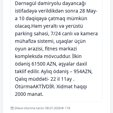
Dərnəgül dəmiryolu dayancağı
istifadəyə verildikdən sonra 28 May-
a 10 dəqiqəyə çatmaq mümkün
olacaq.Həm yeraltı və yerüstü
parking sahəsi, 7/24 canlı və kamera
mühafizə sistemi, uşaqlar üçün
oyun ərazisi, fitnes mərkəzi
kompleksdə mövcuddur. İlkin
ödəniş 61500 AZN, əşyalar daxil
təklif edilir. Aylıq ödəniş – 954AZN,
Qalıq müddəti- 22 il 11ay .
ÖtürməAKTİVDİR. Xidmət haqqı
2000 manat.
Əlavə olunma tarixi: 08.07.2026
118