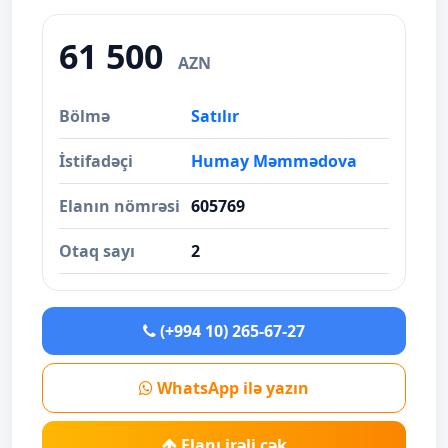
61 500
AZN
Bölmə
Satılır
İstifadəçi
Humay Məmmədova
Elanın nömrəsi
605769
Otaq sayı
2
(+994 10) 265-67-27
WhatsApp ilə yazın
Elanı irəli çək