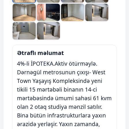
Ətraflı məlumat
4%-li İPOTEKA.Aktiv ötürməylə.
Dərnəgül metrosunun çıxışı- West
Town Yaşayış Kompleksində yeni
tikili 15 mərtəbəli binanın 14-ci
mərtəbəsində ümumi sahəsi 61 kvm
olan 2 otaq studiya mənzil satılır.
Bina bütün infrastrukturlara yaxın
ərazidə yerləşir. Yaxın zamanda,