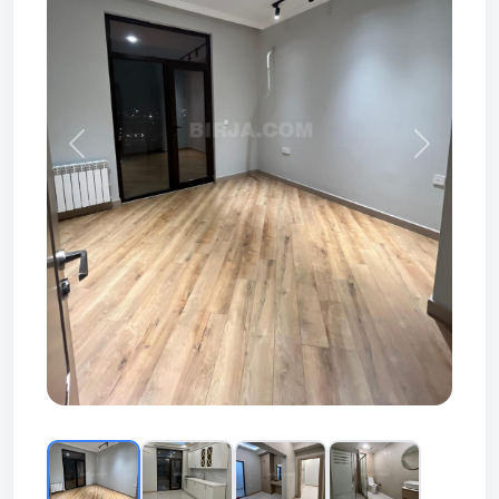
Prev
Next