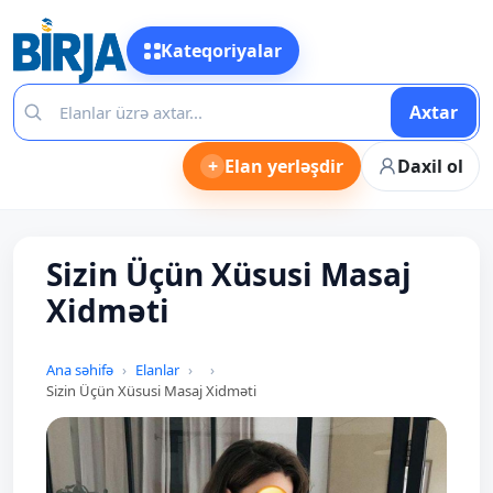
Kateqoriyalar
Axtar
+
Elan yerləşdir
Daxil ol
Sizin Üçün Xüsusi Masaj
Xidməti
Ana səhifə
Elanlar
Sizin Üçün Xüsusi Masaj Xidməti