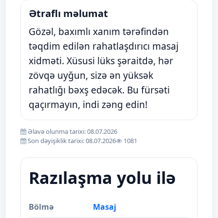
Ətraflı məlumat
Gözəl, baxımlı xanım tərəfindən
təqdim edilən rahatlaşdırıcı masaj
xidməti. Xüsusi lüks şəraitdə, hər
zövqə uyğun, sizə ən yüksək
rahatlığı bəxş edəcək. Bu fürsəti
qaçırmayın, indi zəng edin!
Əlavə olunma tarixi: 08.07.2026
Son dəyişiklik tarixi: 08.07.2026
1081
Razılaşma yolu ilə
Bölmə
Masaj