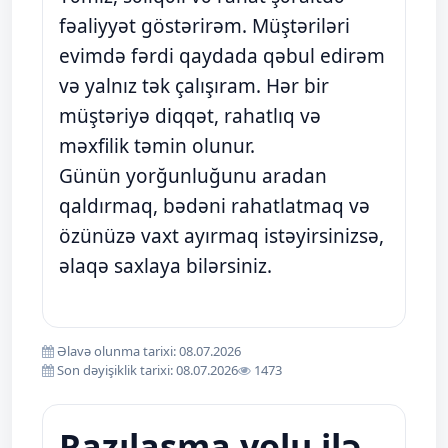
fəaliyyət göstərirəm. Müştəriləri
evimdə fərdi qaydada qəbul edirəm
və yalnız tək çalışıram. Hər bir
müştəriyə diqqət, rahatlıq və
məxfilik təmin olunur.
Günün yorğunluğunu aradan
qaldırmaq, bədəni rahatlatmaq və
özünüzə vaxt ayırmaq istəyirsinizsə,
əlaqə saxlaya bilərsiniz.
Əlavə olunma tarixi: 08.07.2026
Son dəyişiklik tarixi: 08.07.2026
1473
Razılaşma yolu ilə