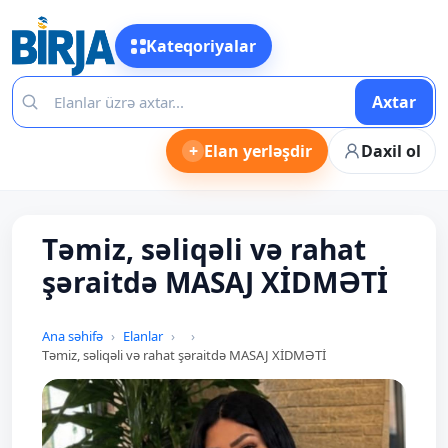
Kateqoriyalar
Axtar
+
Elan yerləşdir
Daxil ol
Təmiz, səliqəli və rahat
şəraitdə MASAJ XİDMƏTİ
Ana səhifə
Elanlar
Təmiz, səliqəli və rahat şəraitdə MASAJ XİDMƏTİ