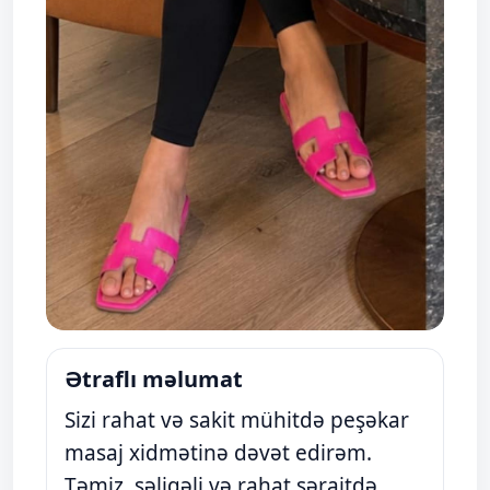
Ətraflı məlumat
Sizi rahat və sakit mühitdə peşəkar
masaj xidmətinə dəvət edirəm.
Təmiz, səliqəli və rahat şəraitdə