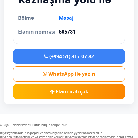
Bölmə
Masaj
Elanın nömrəsi
605781
(+994 51) 317-07-82
WhatsApp ilə yazın
Elanı irəli çək
© Birja — elanlar lövhəsi. Bütün hüquqları qorunur
Birja saytında bütün loqotiplər və əmtəə nişanları onların yiyələrinə məxsusdur.
Birja-dan istifadə etmək və ya saytda elan vermək, Birja.com saytının istifadəçi razılaşmasını qəbul etmək