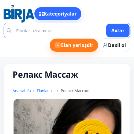
Kateqoriyalar
Axtar
+
Elan yerləşdir
Daxil ol
Релакс Массаж
Ana səhifə
Elanlar
Релакс Массаж