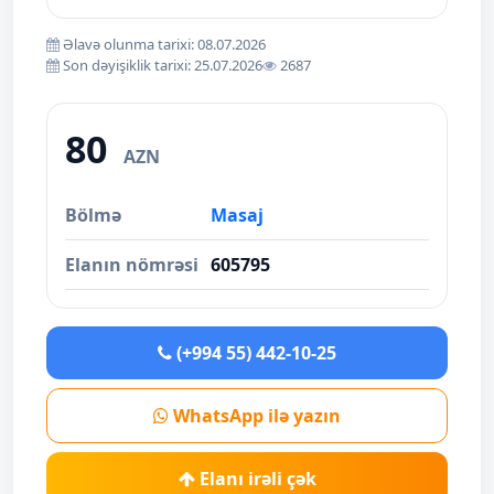
Əlavə olunma tarixi: 08.07.2026
Son dəyişiklik tarixi: 25.07.2026
2687
80
AZN
Bölmə
Masaj
Elanın nömrəsi
605795
(+994 55) 442-10-25
WhatsApp ilə yazın
Elanı irəli çək