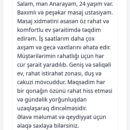
Salam, mən Anarayam, 24 yaşım var.
Baxımlı və peşəkar masaj ustasıyam.
Masaj xidmətini əsasən öz rahat və
komfortlu ev şəraitimdə təqdim
edirəm. İş saatlarım daha çox
axşam və gecə vaxtlarını əhatə edir.
Müştərilərimin rahatlığı üçün hər
cür şərait yaradılıb. Geniş və səliqəli
ev, rahat istirahət zonası, duş və
cakuzi mövcuddur. Məqsədim hər
bir qonağın özünü rahat hiss etməsi
və gündəlik yorğunluqdan
uzaqlaşaraq dincəlməsidir.
Əlavə məlumat və qeydiyyat üçün
əlaqə saxlaya bilərsiniz.