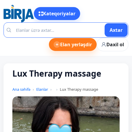
Kateqoriyalar
Axtar
+
Elan yerləşdir
Daxil ol
Lux Therapy massage
Ana səhifə
Elanlar
Lux Therapy massage