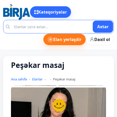
Kateqoriyalar
Axtar
+
Elan yerləşdir
Daxil ol
Peşəkar masaj
Ana səhifə
Elanlar
Peşəkar masaj