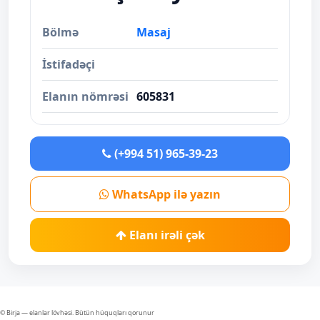
Bölmə
Masaj
İstifadəçi
Elanın nömrəsi
605831
(+994 51) 965-39-23
WhatsApp ilə yazın
Elanı irəli çək
© Birja — elanlar lövhəsi. Bütün hüquqları qorunur