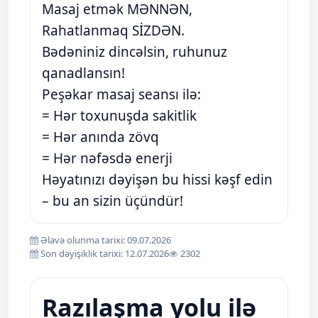
Masaj etmək MƏNNƏN,
Rahatlanmaq SİZDƏN.
Bədəniniz dincəlsin, ruhunuz
qanadlansın!
Peşəkar masaj seansı ilə:
= Hər toxunuşda sakitlik
= Hər anında zövq
= Hər nəfəsdə enerji
Həyatınızı dəyişən bu hissi kəşf edin
– bu an sizin üçündür!
Əlavə olunma tarixi: 09.07.2026
Son dəyişiklik tarixi: 12.07.2026
2302
Razılaşma yolu ilə