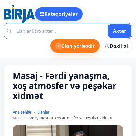
Kateqoriyalar
Axtar
+
Elan yerləşdir
Daxil ol
Masaj - Fərdi yanaşma,
xoş atmosfer və peşəkar
xidmət
Ana səhifə
Elanlar
Masaj - Fərdi yanaşma, xoş atmosfer və peşəkar xidmət