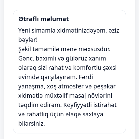
Ətraflı məlumat
Yeni simamla xidmətinizdəyəm, əziz
bəylər!
Şəkil tamamilə mənə məxsusdur.
Gənc, baxımlı və gülərüz xanım
olaraq sizi rahat və komfortlu şəxsi
evimdə qarşılayıram. Fərdi
yanaşma, xoş atmosfer və peşəkar
xidmətlə müxtəlif masaj növlərini
təqdim edirəm. Keyfiyyətli istirahət
və rahatlıq üçün əlaqə saxlaya
bilərsiniz.