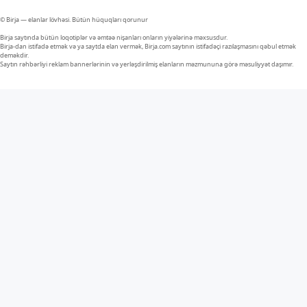
© Birja — elanlar lövhəsi. Bütün hüquqları qorunur
Birja saytında bütün loqotiplər və əmtəə nişanları onların yiyələrinə məxsusdur.
Birja-dan istifadə etmək və ya saytda elan vermək, Birja.com saytının istifadəçi razılaşmasını qəbul etmək
deməkdir.
Saytın rəhbərliyi reklam bannerlərinin və yerləşdirilmiş elanların məzmununa görə məsuliyyət daşımır.