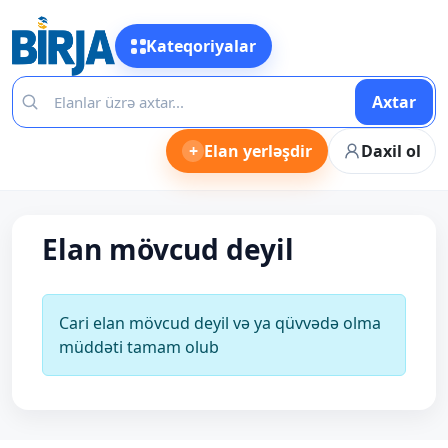
Kateqoriyalar
Axtar
+
Elan yerləşdir
Daxil ol
Elan mövcud deyil
Cari elan mövcud deyil və ya qüvvədə olma
müddəti tamam olub